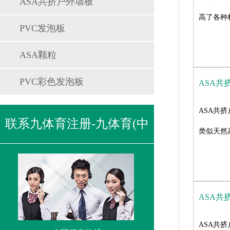
ASA共挤户外墙板
高了各种
PVC发泡板
ASA颗粒
PVC彩色发泡板
ASA共
ASA共
联系九体育注册-九体育(中
类似天然
国)
ASA共
ASA共