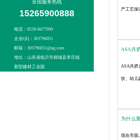
全国服务热线
产工艺保
15265900888
电话：0539-8477999
企业QQ：303796051
邮箱：303796051@qq.com
ASA共
地址：山东省临沂市郯城县李庄镇
ASA共
新型建材工业园
饮、幼儿
为什么要
现在市面