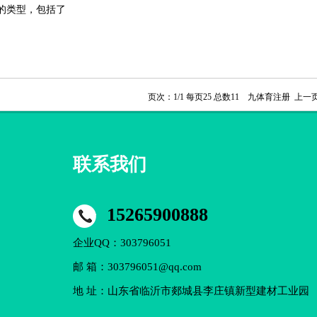
的类型，包括了
页次：1/1 每页25 总数11 九体育注册 上一
联系我们
15265900888
企业QQ：303796051
邮 箱：303796051@qq.com
地 址：山东省临沂市郯城县李庄镇新型建材工业园