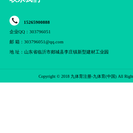
15265900888
企业QQ：303796051
邮 箱：303796051@qq.com
地 址：山东省临沂市郯城县李庄镇新型建材工业园
Copyright © 2018 九体育注册-九体育(中国) All Rights