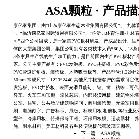
ASA颗粒 · 产品
康亿家集团，由“山东康亿家生态木业集团有限公司”、“九体育
”、“临沂康亿家国际贸易有限公司”、“临沂九体育注册-九体育
司”四个公司组成，是一家集PVC板材研发、产成品设计、生
体的大型集团公司。集团公司拥有各类技术人员560人，18
3条家具生产线的生产加工能力，是目前国内生产PVC板材产
家。公司主要产品有：PVC发泡板、PVC共挤板、PVC彩色发
PVC管道护角板、装饰板、木塑吸音板等。产品型号:1.22M*2.
50mm 常规尺寸：1220*2440 其他尺寸根据客户的需求可定
发泡板、PVC共挤板、表面光滑且能钉、钻、凿、粘等，可
客车、火车车厢顶棚、箱体芯层、内部装潢用板、建筑物外
公室、住宅、公共场所建筑物隔间，商用装饰架、无尘室用
刷、电脑刻字、广告标示、展板、标志用板 相册板 等行业及
型件、冷库用板、特殊保冷工程、环保用板模、运动器材、
施、耐水材料、美工材料及各种轻便隔板代替玻璃天棚等。
下一篇：
ASA颗粒