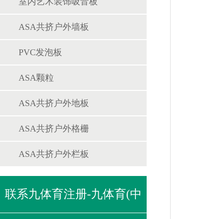
室内艺术装饰吸音板
ASA共挤户外墙板
PVC发泡板
ASA颗粒
ASA共挤户外地板
ASA共挤户外格栅
ASA共挤户外栏板
联系九体育注册-九体育(中