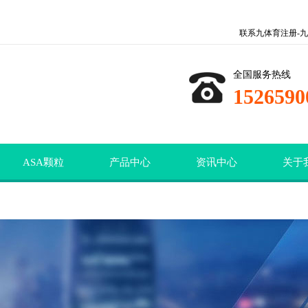
联系九体育注册-九
全国服务热线
1526590
ASA颗粒
产品中心
资讯中心
关于