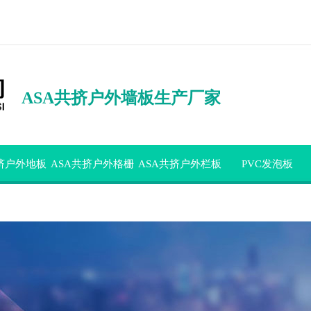
ASA共挤户外墙板生产厂家
共挤户外地板
ASA共挤户外格栅
ASA共挤户外栏板
PVC发泡板