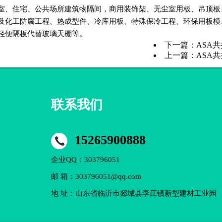
室、住宅、公共场所建筑物隔间，商用装饰架、无尘室用板、吊顶板
及化工防腐工程、热成型件、冷库用板、特殊保冷工程、环保用板模
轻便隔板代替玻璃天棚等。
下一篇：
ASA
上一篇：
ASA
联系我们
15265900888
企业QQ：303796051
邮 箱：303796051@qq.com
地 址：山东省临沂市郯城县李庄镇新型建材工业园