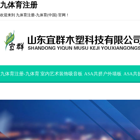
九体育注册
欢迎来到 九体育注册-九体育(中国) 官网！
九体育注册-九体育
室内艺术装饰吸音板
ASA共挤户外墙板
ASA
(中国)