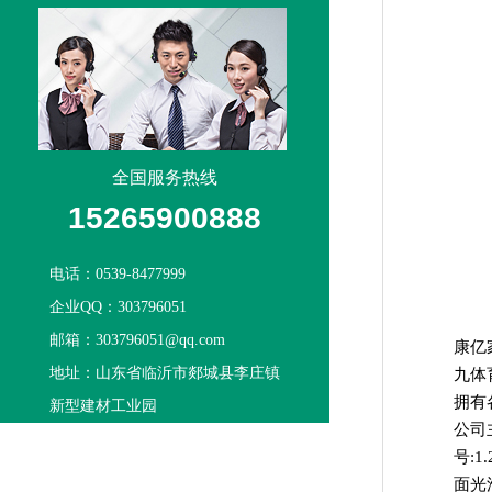
国)
全国服务热线
15265900888
电话：0539-8477999
企业QQ：303796051
邮箱：303796051@qq.com
康亿
地址：山东省临沂市郯城县李庄镇
九体
拥有
新型建材工业园
公司
号:
面光