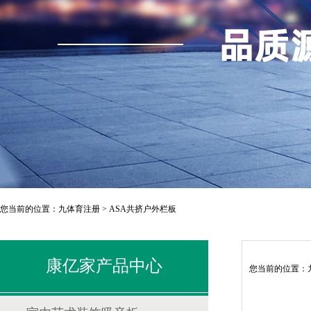
您当前的位置：
九体育注册
>
ASA共挤户外栏板
康亿家产品中心
您当前的位置：