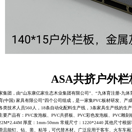
ASA共挤户外栏板
家集团，由“山东康亿家生态木业集团有限公司”、“九体育注册-九体育(
育(中国) 家具有限公司”四个公司组成，是一家集PVC板材研发、
各类技术人员560人，18条自动化配料生产线，3条家具生产线的生
主要产品有：PVC发泡板、PVC共挤板、PVC彩色发泡板、PVC雕
1.22M*2.44M 厚度：1mm-50mm 常规尺寸：1220*2440 
滑且能钉、钻、凿、粘等，可代替木材。广泛应用于客车、火车车厢